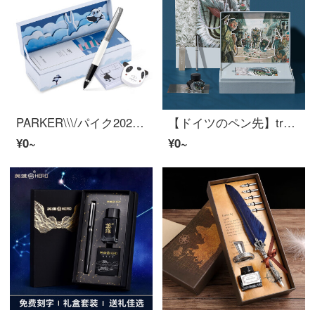
PARKER\\\/パイク2021新款乔特复古多色宝珠笔熊猫礼盒付册练字用学生赠送七夕礼物児童万年笔熊猫复古白色宝珠笔礼盒
【ドイツのペン先】tramol国潮シリーズライオン万年筆高級精緻な新年プレゼントギフトボックスセット女子学生男子学生専用練字文芸レトロカスタマイズライオン大ギフトボックスFペン先0.5 mm
¥0~
¥0~