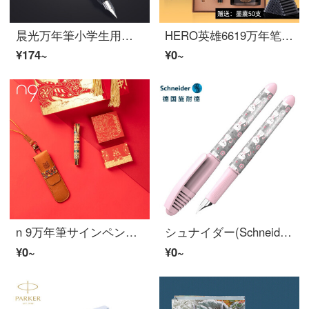
晨光万年筆小学生用可换墨囊三年级优渥正姿练字书法用ef尖万年筆可替换墨囊明尖儿童男女孩开学文具 黑色 1支笔+50支黑色墨胆
HERO英雄6619万年笔プレゼント先生サイン笔官方商务男士学生练字礼盒装美工弯头免费定制log黒(万年笔0.5+美工弯头0.8+署名笔0.5)0.5 mm官方标配明尖
¥174~
¥0~
n 9万年筆サインペンビジネスオフィスプレゼント男女誕生日プレゼント学生練字寅虎シリーズ女神節プレゼントメーカー直発
シュナイダー(Schneider)小学生万年笔初心者児童练字笔男女孩墨嚢万年笔EF尖童趣シリーズピンク猫可订制
¥0~
¥0~