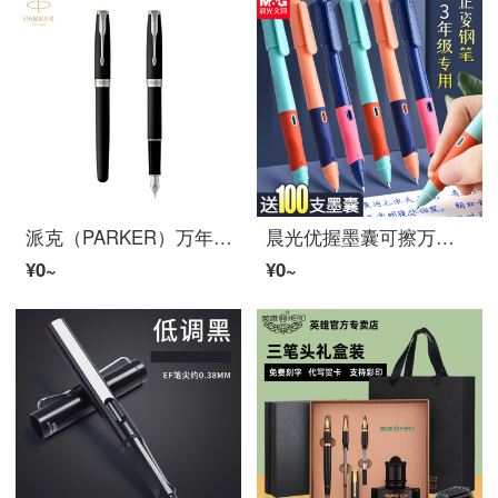
派克（PARKER）万年筆 签字笔 商务办公送礼 男女生日礼物 学生练字 卓尔系列磨砂黑白夹墨水笔
晨光优握墨囊可擦万年筆套装 卡通正姿练字万年筆3-5年级小学生专用 可替换墨囊墨水两用 黑色 2卡装（共2支万年筆+12支墨囊）
¥0~
¥0~