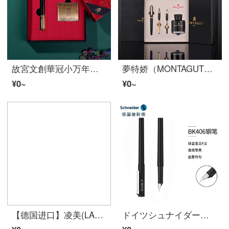
故宮文創華冠小万年筆礼箱セットに硬筆書道習字を書くオフィスビジネス土産wj黒檀木
夢特娇（MONTAGUT）万年笔/宝珠笔/小美工書道習字男女史執務成人筆礼箱英知シリーズ黒金夹
¥0~
¥0~
【德国进口】凌美(LAMY)万年筆签字笔墨水笔Safari狩猎者学生商务签字办公笔学生练字万年筆F笔尖 黄色龙骨套盒(含吸墨器)
ドイツシュナイダー万年笔の学生が大人になりました。男女三年生のオフィス専用署名ペンが輸入インクペンF尖BK 406黒です。