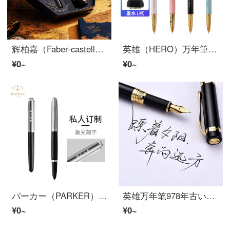
辉柏嘉（Faber-castell）万年筆礼盒 签字笔 墨水笔 山海经联名 磨砂黑万年筆 F尖 Hexo系列
英雄（HERO）万年筆中小学生三四年级男女孩正姿书法练字可爱卡通万年筆3166A/3166B/3160 3166B（四色混装）
¥0~
¥0~
パーカー（PARKER）万年ペン署名ペンビジネスオフィスプレゼント男女誕生日プレゼント学生練習字卓爾51シリーズ麦道鷹白黒インキペン
英雄万年笔978年古いタイプの復古クラシックインクペン女性が署名ペンを書く学生は紳士硬筆書道ペンで帽子の金を回転させる礼装で字を彫る975-麗雅黒（筆帽を挿抜する）
¥0~
¥0~