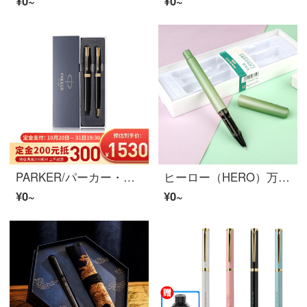
¥0~
¥0~
PARKER/パーカー・ソニートシリーズ万年笔+宝珠笔コース2本の箱に学生専用のインクを入れて、男性は高级で大人は字を练习します。
ヒーロー（HERO）万年笔3951学生が正姿で字を书く万年笔インキバッグセットEFペン先グラデーショングリーン
¥0~
¥0~