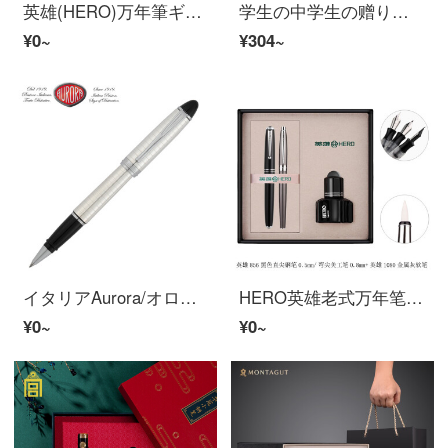
英雄(HERO)万年筆ギフトボックス学生インクセット男性女性0.5 mm明尖サインペンビジネス高級精緻ギフトギフト刻字カスタマイズ【格紋ペン身】磨砂黒
学生の中学生の赠り物先生の诞生日の赠り物女の人は彼女の羽の本の道の笔の卒业の感谢祭の赠り物先生の実用的なクリスマスの赠り物学生の友达の万年の笔のスーツヨーロッパ式の复古の羽の本の道の笔のスーツ
¥0~
¥304~
イタリアAurora/オロラ宝珠ペンIpsilon意普西倫方格925銀男女ビジネスオフィスサインペン高級ギフトボックス刻字可能方格銀棒銀帽白クリップ
HERO英雄老式万年笔経典习字856型硬笔书道美工笔万年笔笔笔笔笔笔笔笔笔螺旋式笔帽万年笔黒+金属灰软笔【インクギフトボックス】曲げ尖美工笔0.8 mm
¥0~
¥0~