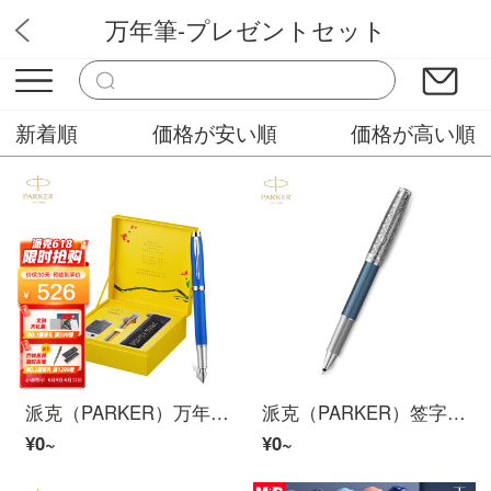
万年筆-プレゼントセット
青木文房具
新着順
価格が安い順
価格が高い順
派克（PARKER）万年筆 签字笔 商务送礼 学生练字书法礼品 男女生日礼物 IM国风克莱因墨水笔+如鱼化龙礼盒
派克（PARKER）签字笔 卓尔系列致臻蔚蓝宝珠笔
¥0~
¥0~