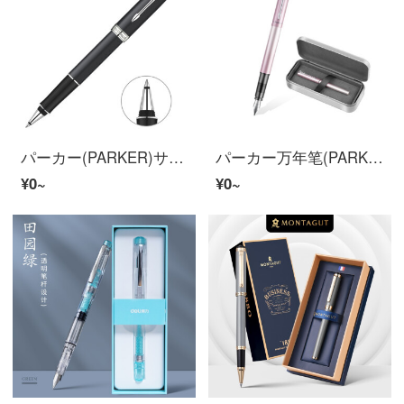
パーカー(PARKER)サインペンビジネスオフィスプレゼント男女誕生日プレゼント学生練字卓爾磨砂黒棒白夹宝珠笔前売り
パーカー万年笔(PARKER)パーカー威雅XLインクギフトボックスサインペンビジネスギフト学生万年笔练字诞生日父の日プレゼントペン无料刻字威雅XL桜粉墨水笔ギフトボックス
¥0~
¥0~