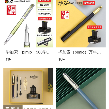
毕加索（pimio）960毕加索万年筆男士女生商务办公金属现代风书法练字用墨水笔礼品笔生日礼物礼盒装 柳染绿万年筆
毕加索（pimio）万年筆 977万年筆财务笔商务办公男士女生学生用复古用学生练字万年筆送礼生日礼物礼品 星黄 0.38mm 官方标配 暗尖
¥0~
¥0~