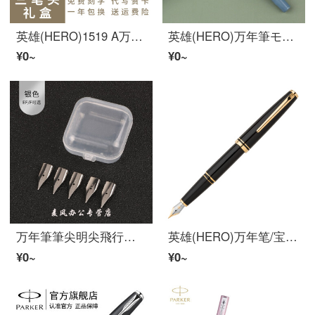
英雄(HERO)1519 A万年笔ビジネス男女学生入学専用官事务书法美工签名宝珠笔カスタマイズロゴ无料青万年笔0.5 mm+宝珠笔0.5 mm+美工曲げ头0.万年筆0.5 mm+宝珠筆0.5 mm+美工ベンド0.8 m
英雄(HERO)万年筆モランディ色学生イリジウム金万年筆日常書練字オフィスインクペン9386蘭色
¥0~
¥0~
万年筆筆尖明尖飛行機尖学生練字通用359金豪特細EF銀色ペン先(5個入り)混ぜ合わせ太細EF先3個+F先2個
英雄(HERO)万年笔/宝珠笔男女/イリジウム金万年笔都市ファッション铜杆签名笔981-2ブラック万年笔
¥0~
¥0~