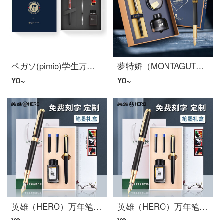
ペガソ(pimio)学生万年笔PS-921精典泰迪英倫シリーズ万年笔イリジウム金笔笔で书いてペンの诞生日プレゼントボックスに无料で字を刻んで英伦の赤いスーツの0.35 mm公式は明の锐さを配合します。
夢特娇（MONTAGUT）万年笔明尖イリジウム金笔ビジネス书き习字金属ファッション格子柄インキペン巴格丽セットブラック0.5 mm
¥0~
¥0~
英雄（HERO）万年笔礼装箱男女史は字を書いて署名を書きます。ビジネスオフィスの高級精緻スーツは無料で字を彫って注文して贈り物をします。莫蘭迪復古色黒麗雅（普通版）
英雄（HERO）万年笔礼装箱男女史は字を書いて署名を書きます。ビジネスオフィスの高級精緻スーツは無料で字を彫って注文して贈り物をします。莫蘭迪復古色黒麗雅（普通版）