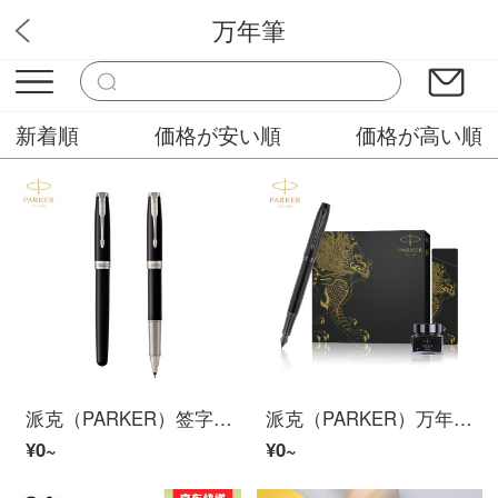
万年筆
青木文房具
新着順
価格が安い順
価格が高い順
派克（PARKER）签字笔 宝珠笔 卓尔系列丽雅黑白夹
派克（PARKER）万年筆 签字笔 商务办公送礼 男女生日礼物 学生练字 IM理性之黑墨水笔+麒麟礼盒
¥0~
¥0~