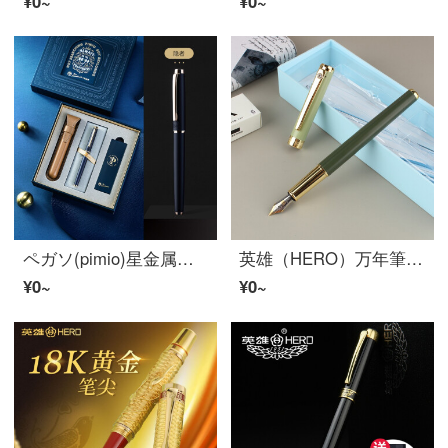
¥0~
¥0~
ペガソ(pimio)星金属宝珠筆箱メンズビジネスオフィス署名ペン学生プレゼント女性署名ペン企業カスタマイズ無料印字隠者
英雄（HERO）万年筆学生日常书写练字铱金万年筆 莫兰迪撞色系墨水笔（内配墨囊）A06-1/A08 A06-军绿色
¥0~
¥0~