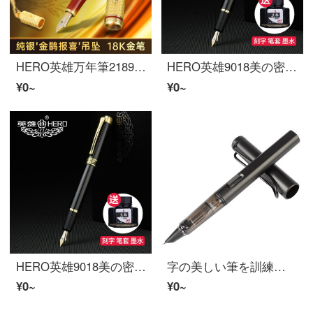
HERO英雄万年筆2189C收藏版18K金笔 （禧）限量版商务办公礼盒装墨水笔带收藏证书独立编号珍藏版 金雕-金鹊报喜
HERO英雄9018美の密画男子学生は字を曲げて書道の筆先を練習して芸術の署名のペンを描いて、頭を曲げて万年筆に注文して字を作って贈り物をします。高級な贈り物箱の麗雅な黒いです。
¥0~
¥0~
HERO英雄9018美の密画男子学生は字を曲げて書道の筆先を練習して芸術の署名のペンを描いて、頭を曲げて万年筆に注文して字を作って贈り物をします。高級な贈り物箱の麗雅な黒いです。
字の美しい筆を訓練して0.7曲がって頭の先の硬い筆の書道万年筆の33度0.7 mmの美しい仕事の先（）【1本を買って同じ金を買います。
¥0~
¥0~