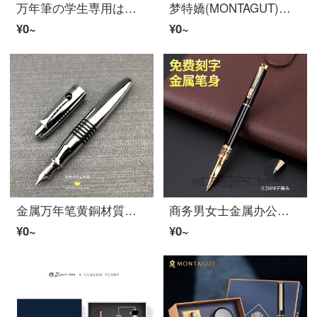
万年筆の学生専用は姿勢を正すことができて字筆の署名筆の大容量のインクのペンの平野の緑を練習します
梦特嬌(MONTAGUT)宝珠笔男女商务事务书写署名笔永恒単只宝珠笔シリーズ珠光灰0.5 mm
¥0~
¥0~
金属万年笔黄銅材質笔吸墨ニューヨーク設計ビジネスオフィスサイン練習字万年笔鏡面亮クロム銀F尖(0.7程度)公式標準0.7 mm明尖
商务男女士金属办公开单用波尔班0.5水笔签名笔学生用黑水笔刻字定制企业logo【黑金款】单支装
¥0~
¥0~