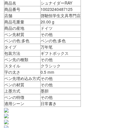
商品名
シュナイダーRAY
商品番号
10023240487125
店舗
啓馳恒学生文具専門店
商品毛重量
20.00 g
商品の産地
ドイツ
ペン先材質
その他
ペンの色:多色
ペンの色:多色
タイプ
万年笔
包装方法
ギフトボックス
ペン先の種類
その他
スタイル
クラシック
字の太さ
0.5 mm
ペン先埋め込み方式
その他
ペンの材質
その他
上墨方式
墨胆
ペンの特徴
その他
適用シーン
日常書き