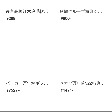
臻言高級紅木狼毛軟筆式万年筆小楷書道紅檀万年筆式新書道筆携帯小楷書道筆写経書水道水に墨A項花梨万年筆式ソフトペン（単筆）
玖龍グループ海龍シリーズA 4 80 g/70 gプリント用紙/コピー用紙A 47 g一箱（5パック）
¥298~
¥800~
パーカー万年笔ギフトボックスセット新型IMインク笔猫王礼箱书练字ビジネスギフトギフトギフト無料字刻印(黒)パーカー猫王+IM深さ黒インキペン
ペガソ万年笔922精典泰迪シリーズイリジウム金万年笔大人ビジネス男女学生习字書道万年笔礼装箱セット誕生日プレゼントオーダーメイド字精典黒(ギフトボックスセット)0.5 mm公式標準装備明尖
¥7527~
¥1471~