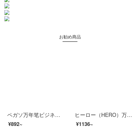
お勧め商品
ペガソ万年笔ビジネス高級書道美工芸品902イリジウム金万年ペン男女オフィス署名インク学生絵画ベンド美细书ペガソ902万年笔純黒银夹1.0 mm
ヒーロー（HERO）万年ペン/署名ペン/アートワークの署名インキケース高級スーツ男性女性の書体トレーニングの誕生日プレゼントプレゼント無料彫刻グリーンローズゴールド-万年ペン+サインペン+アート+インキギフトボックス
¥892~
¥1136~