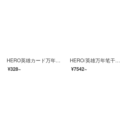
HERO英雄カード万年笔1063学生は特细练字硬筆書道インクで成人男性美工金融署名専用女の子プレゼントをカスタマイズできます。
HERO/英雄万年笔干支-牛款2021年万年記念万年笔秘蔵版ギフトセット万年笔プレゼント男性学生用インク筆生肖牛/金版
¥328~
¥7542~