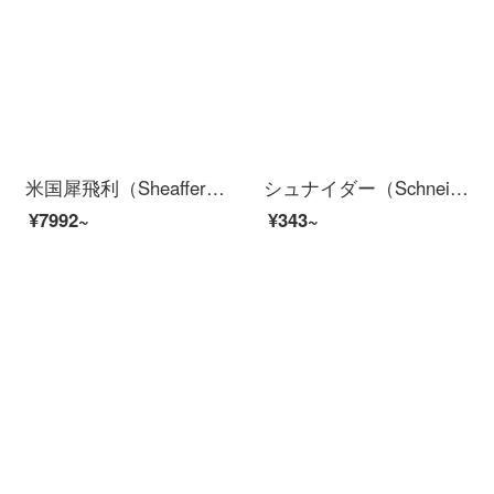
米国犀飛利（Sheaffer）万年笔王者シリーズIntenssityビジネス書インキギフトにサインペンとスクラブをプレゼント―フェラーリ王者
シュナイダー（Schneider）BK 402+万年笔ドイツから輸入した男女学生が大人のトレーナーで笔墨水墨笔EFチップ【グリーン】にサインします。
¥7992~
¥343~