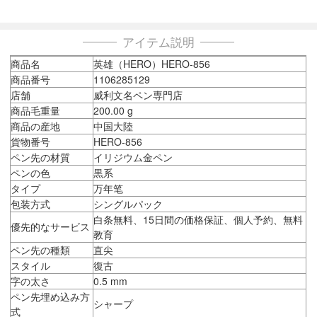
アイテム説明
商品名
英雄（HERO）HERO-856
商品番号
1106285129
店舗
威利文名ペン専門店
商品毛重量
200.00 g
商品の産地
中国大陸
貨物番号
HERO-856
ペン先の材質
イリジウム金ペン
ペンの色
黒系
タイプ
万年笔
包装方式
シングルパック
白条無料、15日間の価格保証、個人予約、無料
優先的なサービス
教育
ペン先の種類
直尖
スタイル
復古
字の太さ
0.5 mm
ペン先埋め込み方
シャープ
式