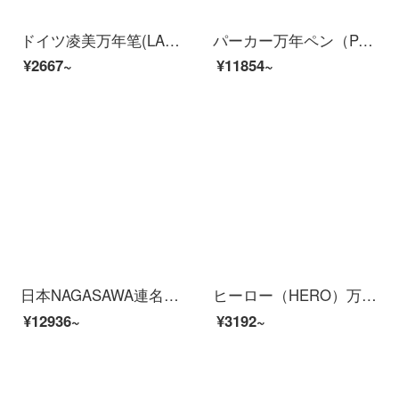
ドイツ凌美万年笔(LAMY)はVistaシリーズの透明な竿インクのセットに自信を持っています。カラーインクカートリッジの創意ファッションな学生に代わって字を練習します。0.5 mmです。
パーカー万年ペン（PARKER）卓爾シリーズのハイエンドインクギフトボックスビジネスプレゼント男性無料印字卓爾スチールホワイトホルダーインクペン+北京ギフトボックス
¥2667~
¥11854~
日本NAGASAWA連名モデルCaplessは万年笔限定で北野坂ミッドナイトブルー18 Kゴールドチップガラスのうろこの数は北野坂ミッドナイトブルー-シルバーFチップ約0.5 mmに限定されています。
ヒーロー（HERO）万年笔女性高级礼箱セット女性学生用の署名ペンはプレゼント用の诞生日プレゼントです。
¥12936~
¥3192~