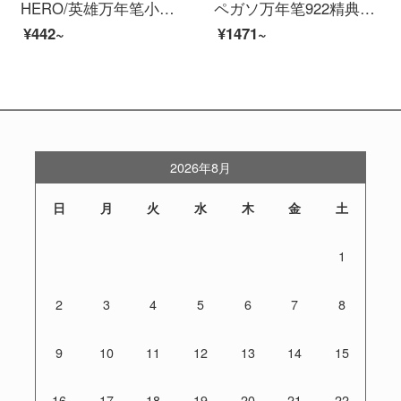
HERO/英雄万年笔小学生用男性少女用インクトレーナー初心者書道ペン3-6年生の小学生用インクイリジウム金笔金属アニメ10本入（女の子用）
ペガソ万年笔922精典泰迪シリーズイリジウム金万年笔大人ビジネス男女学生习字書道万年笔礼装箱セット誕生日プレゼントオーダーメイド字精典黒(ギフトボックスセット)0.5 mm公式標準装備明尖
¥442~
¥1471~
2026年8月
日
月
火
水
木
金
土
1
2
3
4
5
6
7
8
9
10
11
12
13
14
15
16
17
18
19
20
21
22