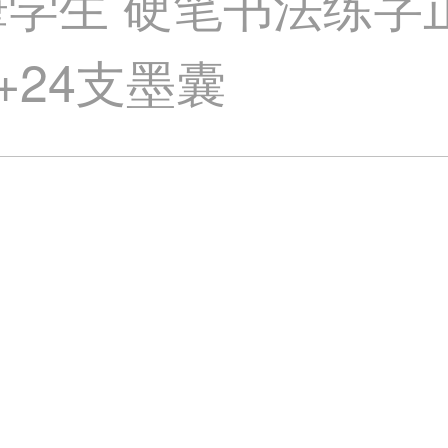
筆学生 硬笔书法练字
 +24支墨囊