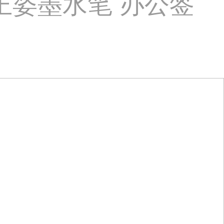
正姿墨水笔 办公签