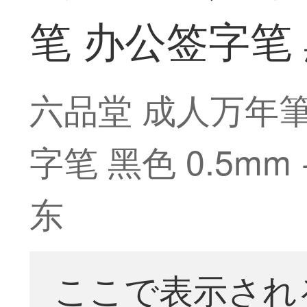
笔 办公签字笔 黑
六品堂 成人万年
字笔 黑色 0.5m
东
ここで表示され