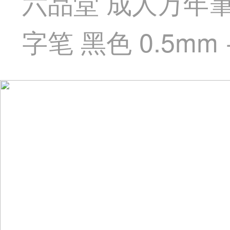
六品堂 成人万年
字笔 黑色 0.5mm