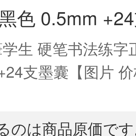
色 0.5mm +2
筆学生 硬笔书法练字
m +24支墨囊【图片 
るのは商品原価です