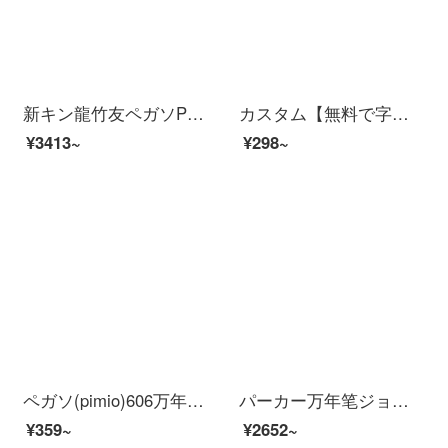
新キン龍竹友ペガソPS-80マヤ天韻ファッション/レジャー10 K金ペンホルダー万年笔/インクペンペガソビジネスファッション10 K金ペン（万年笔）
カスタム【無料で字を彫る】ビジネスの正姿万年贈り物金属署名ペン広告景品万年ペン予約logo学生教師の習字は万年ペンで0.5 mm【蛇口タイプ】黒
¥3413~
¥298~
ペガソ(pimio)606万年笔の财务ペンのサイン入りプレゼント大人学生用の宝珠笔のオフィス署名用のペン入れは明るい黒财务笔の特细0.38 mmに30 mlのインクを配合します。
パーカー万年笔ジョトスチールホルダー万年笔/インク笔サインペンビジネス万年笔ギフトボックス学習文具小学生万年笔誕生日プレゼント
¥359~
¥2652~