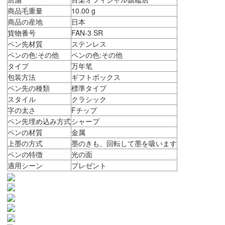
商品毛重量
10.00 g
商品の産地
日本
貨物番号
FAN-3 SR
ペン先材質
ステンレス
ペンの色:その他
ペンの色:その他
タイプ
万年笔
包装方法
ギフトボックス
ペン先の種類
標準タイプ
スタイル
クラシック
字の太さ
Fチップ
ペン先埋め込み方式
シャープ
ペンの材質
金属
上墨の方式
墨のきも、回転して墨を吸います
ペンの特徴
光の面
適用シーン
プレゼント