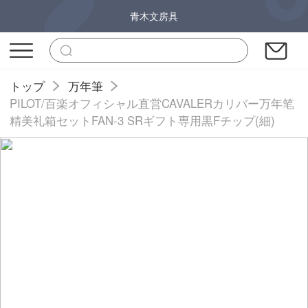
青木文房具
トップ
万年筆
PILOT/百楽オフィシャル直営CAVALERカリバー万年笔
精美礼箱セットFAN-3 SRギフト専用黒Fチップ(細)