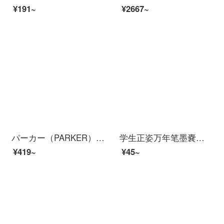
¥191~
¥2667~
パーカー（PARKER）万年笔のオリジナルインクの芯を0.5 MM/0.7 MMプレゼントの文房具シリーズの宝珠芯を0.7 MMに変えます。
学生正姿万年笔墨嚢セット书き习字通用オフィスガールインク万年笔1万年笔+50本の青いインク嚢
¥419~
¥45~