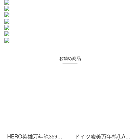
お勧め商品
HERO英雄万年笔359正姿习字学生専用イリジウム金笔大人の男子小学生はハードペンでインクカートリッジを交换できます。三年生は无料で字を书きます。
ドイツ凌美万年笔(LAMY)はVistaシリーズの透明な竿インクのセットに自信を持っています。カラーインクカートリッジの創意ファッションな学生に代わって字を練習します。0.5 mmです。