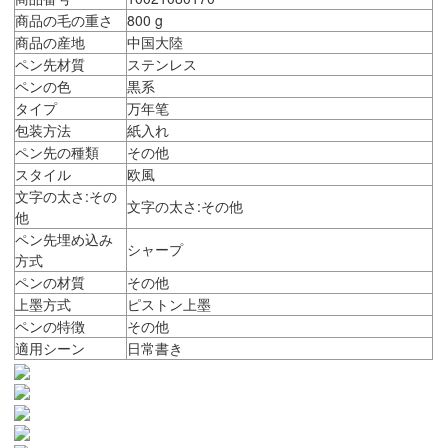
商品の毛の重さ
800 g
商品の産地
中国大陸
ペン先材質
ステンレス
ペンの色
黒系
タイプ
万年笔
包装方法
紙入れ
ペン先の種類
その他
スタイル
欧風
文字の太さ:その
文字の太さ:その他
他
ペン先埋め込み
シャープ
方式
ペンの材質
その他
上墨方式
ピストン上墨
ペンの特徴
その他
適用シーン
日常書き