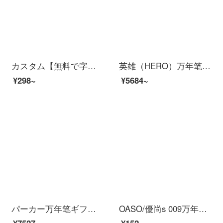
カスタム【無料で字を彫る】ビジネスの正姿万年贈り物金属署名ペン広告景品万年ペン予約logo学生教師の習字は万年ペンで0.5 mm【蛇口タイプ】黒
英雄（HERO）万年笔カバーインク笔14 K金筆先铭志200 E草枪灰亮金【インクカバー】0.5 MM
¥298~
¥5684~
パーカー万年笔ギフトボックスセット新型IMインク笔猫王礼箱书练字ビジネスギフトギフトギフト無料字刻印(黒)パーカー猫王+IM深さ黒インキペン
OASO/優尚s 009万年笔小学生三年生習字書道は墨嚢万年笔女子学生専用小清新マカロン粉0.38 mmに両替できます。
¥7527~
¥152~