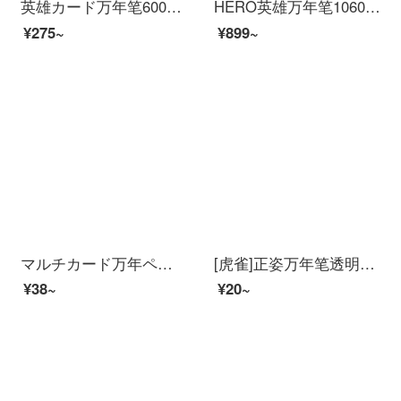
英雄カード万年笔6006美工曲げ先成人書道手描き習字ペン学生用メンズビジネス署名ペン専用硬筆速写礼箱プレゼントカスタム絨毛砂金
HERO英雄万年笔1060曲がった先の曲がった先の美しい细工の笔の大きい明の先の螺旋は米国のイリジウムの金のペンをかぶせます/インキの笔の麗雅な黒の银が曲がっている先の米の细工のペンの1.0 mmをはさみます
¥275~
¥899~
マルチカード万年ペンセットNARUTO-ナルト-サスケカカシはニワトリの墨を食べます。学生万年笔イリジウムの金ペンを食べます。
[虎雀]正姿万年笔透明彩墨正姿三年生の小学生は墨嚢インクに換えられます。汎用透明インク吸入器2本。3.4口径0.38 mmの官製標準装備です。
¥38~
¥20~