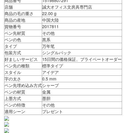
商品番号
15198807291
店舗
誠大オフィス文房具専門店
商品の毛の重さ
22.00 g
商品の産地
中国大陸
貨物番号
2017811
ペン先材質
その他
ペンの色
黒系
タイプ
万年笔
包装方式
シングルパック
好ましいサービス
15日間の価格保証、プライベートオーダー
ペン先の種類
標準タイプ
スタイル
アイデア
字の太さ
0.5 mm
ペン先埋め込み方式
シャープ
ペンの材質
金属
上墨方式
墨胆
ペンの特徴
その他
適用シーン
プレゼント