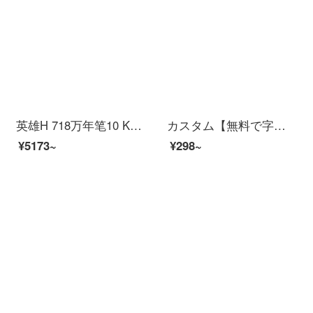
英雄H 718万年笔10 K金ペン回転キャップピストンインク吸入男性ビジネスプレゼントボックスの字が明るい0.5 mm
カスタム【無料で字を彫る】ビジネスの正姿万年贈り物金属署名ペン広告景品万年ペン予約logo学生教師の習字は万年ペンで0.5 mm【蛇口タイプ】黒
¥5173~
¥298~