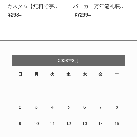
カスタム【無料で字を彫る】ビジネスの正姿万年贈り物金属署名ペン広告景品万年ペン予約logo学生教師の習字は万年ペンで0.5 mm【蛇口タイプ】黒
パーカー万年笔礼装箱新都市シリーズ万年笔セットオフィス用品インク笔ビジネス署名笔学生万年笔男生万年笔男生プレゼントペンカップルペン都市黒木チェックインクカートリッジセット
¥298~
¥7299~
2026年8月
日
月
火
水
木
金
土
1
2
3
4
5
6
7
8
9
10
11
12
13
14
15