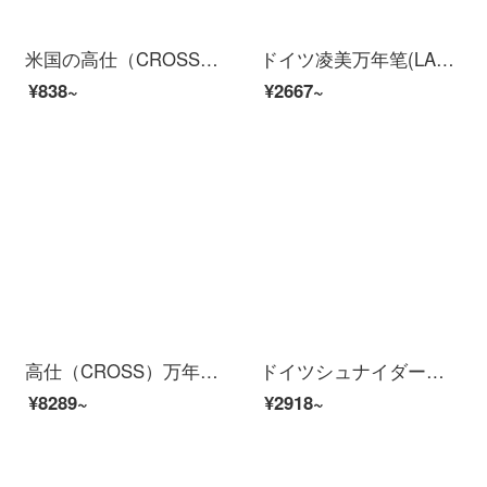
米国の高仕（CROSS）BAILY百利軽微金夹シリーズの宝珠笔学生ビジネスオフィス署名ギフト琥珀金夹
ドイツ凌美万年笔(LAMY)はVistaシリーズの透明な竿インクのセットに自信を持っています。カラーインクカートリッジの創意ファッションな学生に代わって字を練習します。0.5 mmです。
¥838~
¥2667~
高仕（CROSS）万年笔新世纪シリーズ青エナメル白夹ロジウムメッキ高级署名万年笔ビジネスオフィス诞生日プレゼント
ドイツシュナイダーベースメタル万年ペンbase metalインキ大人用ビジネスケースセットプレゼント0.5 mmピンク
¥8289~
¥2918~